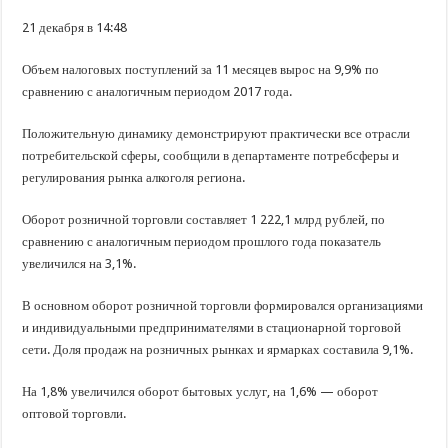
В Краснодарском крае с начала года капитально отремонтировали 209 мног
21 декабря в 14:48
Важные правила обращения в вашу страховую компанию
В городах и районах Кубани отметили День России
Объем налоговых поступлений за 11 месяцев вырос на 9,9% по
сравнению с аналогичным периодом 2017 года.
Стартовал прием заявок на 20-й юбилейный молодежный форум «Регион 93
Положительную динамику демонстрируют практически все отрасли
потребительской сферы, сообщили в департаменте потребсферы и
регулирования рынка алкоголя региона.
Оборот розничной торговли составляет 1 222,1 млрд рублей, по
сравнению с аналогичным периодом прошлого года показатель
увеличился на 3,1%.
В основном оборот розничной торговли формировался организациями
и индивидуальными предпринимателями в стационарной торговой
сети. Доля продаж на розничных рынках и ярмарках составила 9,1%.
На 1,8% увеличился оборот бытовых услуг, на 1,6% — оборот
оптовой торговли.