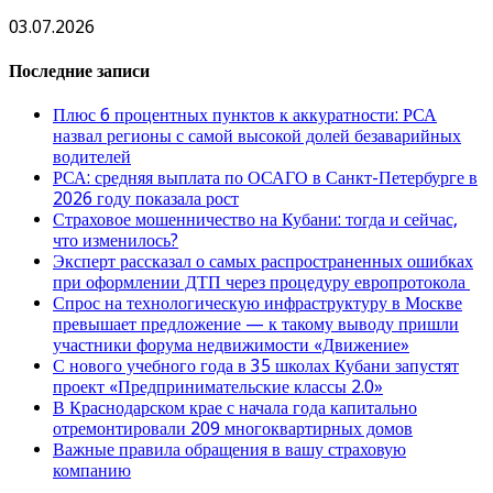
03.07.2026
Последние записи
Плюс 6 процентных пунктов к аккуратности: РСА
назвал регионы с самой высокой долей безаварийных
водителей
РСА: средняя выплата по ОСАГО в Санкт-Петербурге в
2026 году показала рост
Страховое мошенничество на Кубани: тогда и сейчас,
что изменилось?
Эксперт рассказал о самых распространенных ошибках
при оформлении ДТП через процедуру европротокола
Спрос на технологическую инфраструктуру в Москве
превышает предложение — к такому выводу пришли
участники форума недвижимости «Движение»
С нового учебного года в 35 школах Кубани запустят
проект «Предпринимательские классы 2.0»
В Краснодарском крае с начала года капитально
отремонтировали 209 многоквартирных домов
Важные правила обращения в вашу страховую
компанию