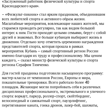
«Заслуженный работник физической культуры и спорта
Краснодарского края».
– «Физкульт-пикник» стал ярким праздником, объединившим
всех любителей спорта и активного образа жизни.
Масштабные мероприятия, вовлекающие наших жителей, мы
стараемся проводить регулярно, так как видим большой
интерес к ним. Гости приходят целыми семьями, берут с собой
друзей и знакомых. Все больше кубанцев выбирают жизнь в
движении. Отдельно хочу отметить церемонию награждения
представителей спорта, которая прошла в рамках
мероприятия. Кубань – самый спортивный регион России
именно благодаря их труду и профессионализму. Мы ценим
каждого, – сказал министр физической культуры и спорта
региона Серафим Тимченко.
Для гостей праздника подготовили насыщенную программу:
мастер-классы от чемпионов России, Европы и мира,
показательные тренировки. Всего работало более 40
площадок. Желающие могли попробовать себя в различных
дисциплинах профессионального, экстремального и уличного
спорта: воркаут, паркур, роллер-спорт, скейтбординг,
велосипедный и самокатный спорт, пауэрлифтинг,
перетягивание каната, гонка дронов, лазер-бой, шахматы,