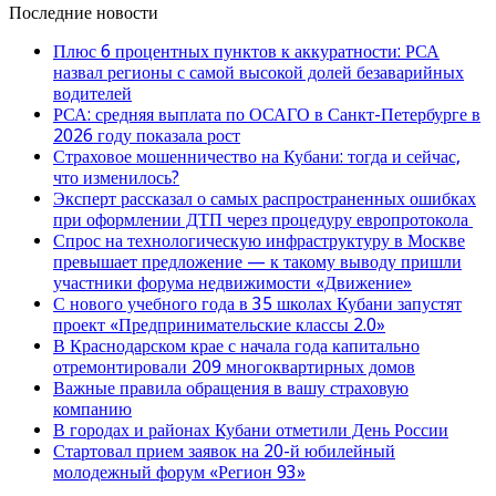
Последние новости
Плюс 6 процентных пунктов к аккуратности: РСА
назвал регионы с самой высокой долей безаварийных
водителей
РСА: средняя выплата по ОСАГО в Санкт-Петербурге в
2026 году показала рост
Страховое мошенничество на Кубани: тогда и сейчас,
что изменилось?
Эксперт рассказал о самых распространенных ошибках
при оформлении ДТП через процедуру европротокола
Спрос на технологическую инфраструктуру в Москве
превышает предложение — к такому выводу пришли
участники форума недвижимости «Движение»
С нового учебного года в 35 школах Кубани запустят
проект «Предпринимательские классы 2.0»
В Краснодарском крае с начала года капитально
отремонтировали 209 многоквартирных домов
Важные правила обращения в вашу страховую
компанию
В городах и районах Кубани отметили День России
Стартовал прием заявок на 20-й юбилейный
молодежный форум «Регион 93»