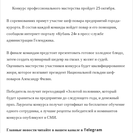
В Краснодарском крае с начала года капитально отремонтировали 209 мног
Конкурс профессионального мастерства пройдет 25 октября.
Важные правила обращения в вашу страховую компанию
В городах и районах Кубани отметили День России
В соревнованиях примут участие шеф-повара предприятий города-
курорта. В состав каждой команды войдет повар и его помощник,
Стартовал прием заявок на 20-й юбилейный молодежный форум «Регион 93
сообщили интернет-порталу «Кубань 24» в пресс-службе
администрации Геленджика.
В финале командам предстоит презентовать готовое холодное блюдо,
затем создать кулинарный шедевр на глазах у коллег и судей.
Оценивать мастерство участников конкурса будет квалифицированное
жюри, которое возглавит президент Национальной гильдии шеф-
поваров Александр Филин.
Победитель получит переходящий «Золотой половник», который
будет храниться на предприятии до следующего года, и денежный
приз. Лауреаты конкурса получат сертификат на бесплатное обучение
одного сотрудника, а лучшие рецепты победителей и номинантов
конкурса опубликуют в СМИ.
Главные новости читайте в нашем канале в Telegram