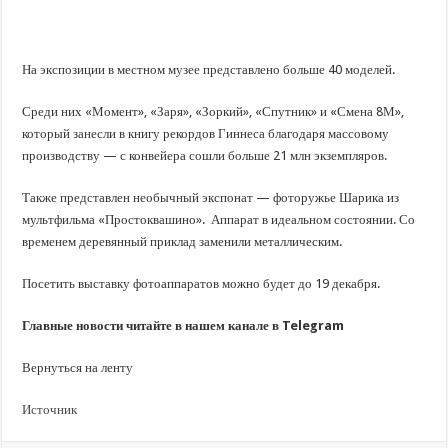
В Краснодарском крае с начала года капитально отремонтировали 209 мног
Важные правила обращения в вашу страховую компанию
В городах и районах Кубани отметили День России
На экспозиции в местном музее представлено больше 40 моделей.
Стартовал прием заявок на 20-й юбилейный молодежный форум «Регион 93
Среди них «Момент», «Заря», «Зоркий», «Спутник» и «Смена 8М»,
который занесли в книгу рекордов Гиннеса благодаря массовому
производству — с конвейера сошли больше 21 млн экземпляров.
Также представлен необычный экспонат — фоторужье Шарика из
мультфильма «Простоквашино». Аппарат в идеальном состоянии. Со
временем деревянный приклад заменили металлическим.
Посетить выставку фотоаппаратов можно будет до 19 декабря.
Главные новости читайте в нашем канале в Telegram
Вернуться на ленту
Источник