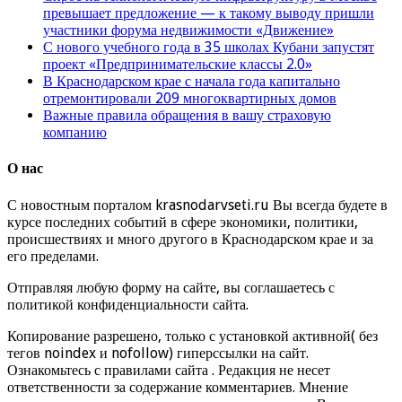
превышает предложение — к такому выводу пришли
участники форума недвижимости «Движение»
С нового учебного года в 35 школах Кубани запустят
проект «Предпринимательские классы 2.0»
В Краснодарском крае с начала года капитально
отремонтировали 209 многоквартирных домов
Важные правила обращения в вашу страховую
компанию
О нас
С новостным порталом krasnodarvseti.ru Вы всегда будете в
курсе последних событий в сфере экономики, политики,
происшествиях и много другого в Краснодарском крае и за
его пределами.
Отправляя любую форму на сайте, вы соглашаетесь с
политикой конфиденциальности сайта.
Копирование разрешено, только с установкой активной( без
тегов noindex и nofollow) гиперссылки на сайт.
Ознакомьтесь с правилами сайта . Редакция не несет
ответственности за содержание комментариев. Мнение