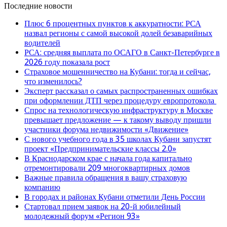
Последние новости
Плюс 6 процентных пунктов к аккуратности: РСА
назвал регионы с самой высокой долей безаварийных
водителей
РСА: средняя выплата по ОСАГО в Санкт-Петербурге в
2026 году показала рост
Страховое мошенничество на Кубани: тогда и сейчас,
что изменилось?
Эксперт рассказал о самых распространенных ошибках
при оформлении ДТП через процедуру европротокола
Спрос на технологическую инфраструктуру в Москве
превышает предложение — к такому выводу пришли
участники форума недвижимости «Движение»
С нового учебного года в 35 школах Кубани запустят
проект «Предпринимательские классы 2.0»
В Краснодарском крае с начала года капитально
отремонтировали 209 многоквартирных домов
Важные правила обращения в вашу страховую
компанию
В городах и районах Кубани отметили День России
Стартовал прием заявок на 20-й юбилейный
молодежный форум «Регион 93»