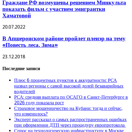
Граждане РФ возмущены решением Минкульта
показать фильм с участием эмигрантки
Хаматовой
20.07.2022
В Апшеронском районе пройдет пленэр на тему
«Повесть леса. Зима»
23.12.2018
Последние записи
Плюс 6 процентных пунктов к аккуратности: РСА
назвал регионы с самой высокой долей безаварийных
водителей
РСА: средняя выплата по ОСАГО в Санкт-Петербурге в
2026 году показала рост
Страховое мошенничество на Кубани: тогда и сейчас,
что изменилось?
Эксперт рассказал о самых распространенных ошибках
при оформлении ДТП через процедуру европротокола
Спрос на технологическую инфраструктуру в Москве