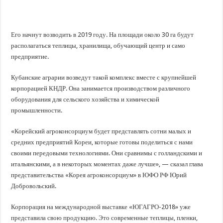
В Краснодарском крае с начала года капитально отремонтировали 209 мног
Важные правила обращения в вашу страховую компанию
В городах и районах Кубани отметили День России
Его начнут возводить в 2019 году. На площади около 30 га будут
располагаться теплицы, хранилища, обучающий центр и само
Стартовал прием заявок на 20-й юбилейный молодежный форум «Регион 93
предприятие.
Кубанские аграрии возведут такой комплекс вместе с крупнейшей
корпорацией КНДР. Она занимается производством различного
оборудования для сельского хозяйства и химической
промышленности.
«Корейский агроконсорциум будет представлять сотни малых и
средних предприятий Кореи, которые готовы поделиться с нами
своими передовыми технологиями. Они сравнимы с голландскими и
итальянскими, а в некоторых моментах даже лучше», — сказал глава
представительства «Корея агроконсорциум» в ЮФО РФ Юрий
Добровольский.
Корпорация на международной выставке «ЮГАГРО-2018» уже
представила свою продукцию. Это современные теплицы, пленки,