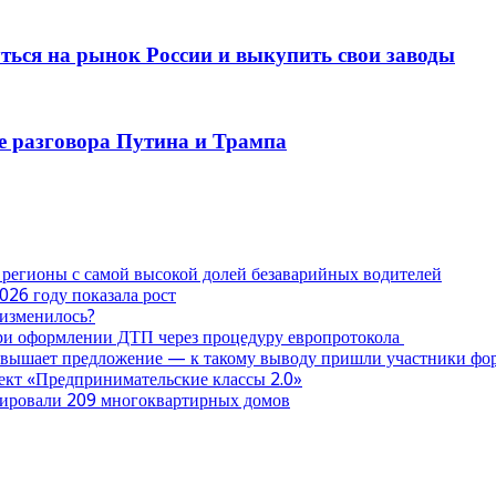
ться на рынок России и выкупить свои заводы
ле разговора Путина и Трампа
 регионы с самой высокой долей безаварийных водителей
026 году показала рост
 изменилось?
при оформлении ДТП через процедуру европротокола
ревышает предложение — к такому выводу пришли участники ф
оект «Предпринимательские классы 2.0»
нтировали 209 многоквартирных домов