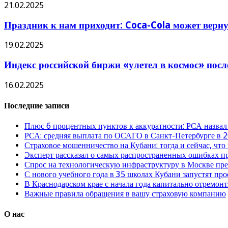
21.02.2025
Праздник к нам приходит: Coca-Cola может верну
19.02.2025
Индекс российской биржи «улетел в космос» пос
16.02.2025
Последние записи
Плюс 6 процентных пунктов к аккуратности: РСА назвал
РСА: средняя выплата по ОСАГО в Санкт-Петербурге в 2
Страховое мошенничество на Кубани: тогда и сейчас, что
Эксперт рассказал о самых распространенных ошибках 
Спрос на технологическую инфраструктуру в Москве п
С нового учебного года в 35 школах Кубани запустят пр
В Краснодарском крае с начала года капитально отремо
Важные правила обращения в вашу страховую компанию
О нас