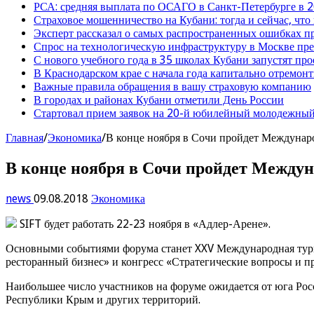
РСА: средняя выплата по ОСАГО в Санкт-Петербурге в 2
Страховое мошенничество на Кубани: тогда и сейчас, что
Эксперт рассказал о самых распространенных ошибках 
Спрос на технологическую инфраструктуру в Москве п
С нового учебного года в 35 школах Кубани запустят пр
В Краснодарском крае с начала года капитально отремо
Важные правила обращения в вашу страховую компанию
В городах и районах Кубани отметили День России
Стартовал прием заявок на 20-й юбилейный молодежный
Главная
/
Экономика
/
В конце ноября в Сочи пройдет Междунар
В конце ноября в Сочи пройдет Между
news
09.08.2018
Экономика
SIFT будет работать 22-23 ноября в «Адлер-Арене».
Основными событиями форума станет XXV Международная тури
ресторанный бизнес» и конгресс «Стратегические вопросы и пр
Наибольшее число участников на форуме ожидается от юга Ро
Республики Крым и других территорий.