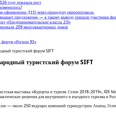
026 году показала рост
 изменилось?
при оформлении ДТП через процедуру европротокола
ревышает предложение — к такому выводу пришли участники ф
оект «Предпринимательские классы 2.0»
нтировали 209 многоквартирных домов
 форум «Регион 93»
одный туристский форум SIFT
народный туристский форум SIFT
стская выставка «Курорты и туризм. Сезон 2018-2019», XIX М
актические решения для внутреннего и въездного туризма в Рос
ссии — около 250 ведущих компаний туриндустрии Анапы, Гелен