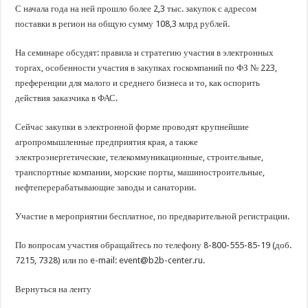
С начала года на ней прошло более 2,3 тыс. закупок с адресом
Стартовал прием заявок на 20-й юбилейный молодежный форум «Регион 93
поставки в регион на общую сумму 108,3 млрд рублей.
На семинаре обсудят: правила и стратегию участия в электронных
торгах, особенности участия в закупках госкомпаний по ФЗ № 223,
преференции для малого и среднего бизнеса и то, как оспорить
действия заказчика в ФАС.
Сейчас закупки в электронной форме проводят крупнейшие
агропромышленные предприятия края, а также
электроэнергетические, телекоммуникационные, строительные,
транспортные компании, морские порты, машиностроительные,
нефтеперерабатывающие заводы и санатории.
Участие в мероприятии бесплатное, по предварительной регистрации.
По вопросам участия обращайтесь по телефону 8-800-555-85-19 (доб.
7215, 7328) или по e-mail: event@b2b-center.ru.
Вернуться на ленту