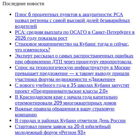
Последние новости
Плюс 6 процентных пунктов к аккуратности: РСА
назвал регионы с самой высокой долей безаварийных
водителей
РСА: средняя выплата по ОСАГО в Санкт-Петербурге в
2026 году показала рост
Страховое мошенничество на Кубани: тогда и сейчас,
что изменилось?
Эксперт рассказал о самых распространенных ошибках
при оформлении ДТП через процедуру европротокола
Спрос на технологическую инфраструктуру в Москве
превышает предложение — к такому выводу пришли
участники форума недвижимости «Движение»
С нового учебного года в 35 школах Кубани запустят
проект «Предпринимательские классы 2.0»
В Краснодарском крае с начала года капитально
отремонтировали 209 многоквартирных домов
Важные правила обращения в вашу страховую
компанию
В городах и районах Кубани отметили День России
Стартовал прием заявок на 20-й юбилейный
молодежный форум «Регион 93»