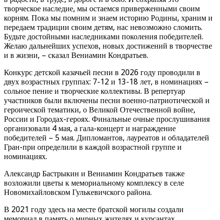
творческое наследие, мы остаемся приверженными своим
корням. Пока мы помним и знаем историю Родины, храним и
передаем традиции своим детям, нас невозможно сломить.
Будьте достойными наследниками поколения победителей.
Желаю дальнейших успехов, новых достижений в творчестве
и в жизни, – сказал Вениамин Кондратьев.
Конкурс детской казачьей песни в 2026 году проводили в
двух возрастных группах: 7-12 и 13-18 лет, в номинациях –
сольное пение и творческие коллективы. В репертуар
участников были включены песни военно-патриотической и
героической тематики, о Великой Отечественной войне,
России и Городах-героях. Финальные очные прослушивания
организовали 4 мая, а гала-концерт и награждение
победителей – 5 мая. Дипломантов, лауреатов и обладателей
Гран-при определили в каждой возрастной группе и
номинациях.
Александр Бастрыкин и Вениамин Кондратьев также
возложили цветы к мемориальному комплексу в селе
Новомихайловском Гулькевичского района.
В 2021 году здесь на месте братской могилы создали
мемориал в память о мирных жителях и курсантах