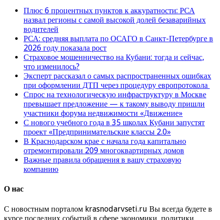
Плюс 6 процентных пунктов к аккуратности: РСА
назвал регионы с самой высокой долей безаварийных
водителей
РСА: средняя выплата по ОСАГО в Санкт-Петербурге в
2026 году показала рост
Страховое мошенничество на Кубани: тогда и сейчас,
что изменилось?
Эксперт рассказал о самых распространенных ошибках
при оформлении ДТП через процедуру европротокола
Спрос на технологическую инфраструктуру в Москве
превышает предложение — к такому выводу пришли
участники форума недвижимости «Движение»
С нового учебного года в 35 школах Кубани запустят
проект «Предпринимательские классы 2.0»
В Краснодарском крае с начала года капитально
отремонтировали 209 многоквартирных домов
Важные правила обращения в вашу страховую
компанию
О нас
С новостным порталом krasnodarvseti.ru Вы всегда будете в
курсе последних событий в сфере экономики, политики,