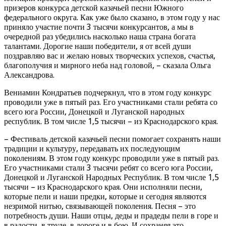
призеров конкурса детской казачьей песни Южного
федерального округа. Как уже было сказано, в этом году у нас
приняло участие почти 3 тысячи конкурсантов, а мы в
очередной раз убедились насколько наша страна богата
талантами. Дорогие наши победители, я от всей души
поздравляю вас и желаю новых творческих успехов, счастья,
благополучия и мирного неба над головой, – сказала Ольга
Александрова.
Вениамин Кондратьев подчеркнул, что в этом году конкурс
проводили уже в пятый раз. Его участниками стали ребята со
всего юга России, Донецкой и Луганской народных
республик. В том числе 1,5 тысячи – из Краснодарского края.
– Фестиваль детской казачьей песни помогает сохранять наши
традиции и культуру, передавать их последующим
поколениям. В этом году конкурс проводили уже в пятый раз.
Его участниками стали 3 тысячи ребят со всего юга России,
Донецкой и Луганской Народных Республик. В том числе 1,5
тысячи – из Краснодарского края. Они исполняли песни,
которые пели и наши предки, которые и сегодня являются
незримой нитью, связывающей поколения. Песня – это
потребность души. Наши отцы, деды и прадеды пели в горе и
в радости, в труде, в дороге и в бою. И сохраняя это