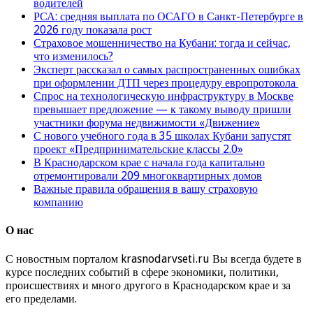
водителей
РСА: средняя выплата по ОСАГО в Санкт-Петербурге в
2026 году показала рост
Страховое мошенничество на Кубани: тогда и сейчас,
что изменилось?
Эксперт рассказал о самых распространенных ошибках
при оформлении ДТП через процедуру европротокола
Спрос на технологическую инфраструктуру в Москве
превышает предложение — к такому выводу пришли
участники форума недвижимости «Движение»
С нового учебного года в 35 школах Кубани запустят
проект «Предпринимательские классы 2.0»
В Краснодарском крае с начала года капитально
отремонтировали 209 многоквартирных домов
Важные правила обращения в вашу страховую
компанию
О нас
С новостным порталом krasnodarvseti.ru Вы всегда будете в
курсе последних событий в сфере экономики, политики,
происшествиях и много другого в Краснодарском крае и за
его пределами.