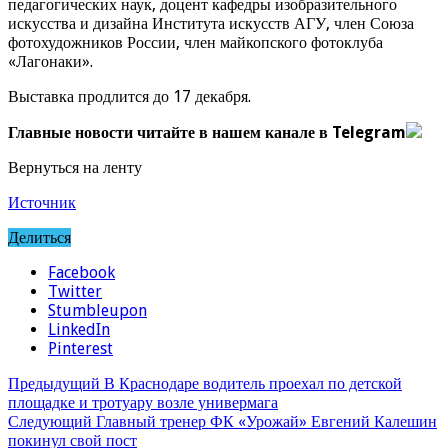
педагогических наук, доцент кафедры изобразительного
искусства и дизайна Института искусств АГУ, член Союза
фотохудожников России, член майкопского фотоклуба
«Лагонаки».
Выставка продлится до 17 декабря.
Главные новости читайте в нашем канале в Telegram
Вернуться на ленту
Источник
Делиться
Facebook
Twitter
Stumbleupon
LinkedIn
Pinterest
Предыдущий
В Краснодаре водитель проехал по детской
площадке и тротуару возле универмага
Следующий
Главный тренер ФК «Урожай» Евгений Калешин
покинул свой пост