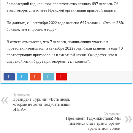
В Краснодарском крае с начала года капитально отремонтировали 209 мног
За последний год иранское правительство казнило 697 человек. Об
Важные правила обращения в вашу страховую компанию
этом говорится в отчете Иранской организации правовой защиты.
В городах и районах Кубани отметили День России
По данным, с 1 сентября 2022 года казнено 697 человек: «Это на 36%
Стартовал прием заявок на 20-й юбилейный молодежный форум «Регион 93
больше, чем в прошлом году».
В отчете отмечается, что 7 человек, принимавших участие в
протестах, начавшихся в сентябре 2022 года, были казнены, а еще 10
протестующих приговорены к смертной казни: "Ожидается, что к
смертной казни будут приговорены 82 человека".
Предыдущий
Президент Турции: «Есть люди,
которые не хотят получать наши
БПЛА»
Следующий
Президент Таджикистана: Мы
пытаемся стать транспортно-
транзитной зоной