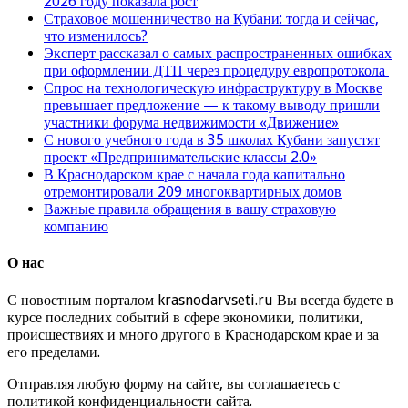
2026 году показала рост
Страховое мошенничество на Кубани: тогда и сейчас,
что изменилось?
Эксперт рассказал о самых распространенных ошибках
при оформлении ДТП через процедуру европротокола
Спрос на технологическую инфраструктуру в Москве
превышает предложение — к такому выводу пришли
участники форума недвижимости «Движение»
С нового учебного года в 35 школах Кубани запустят
проект «Предпринимательские классы 2.0»
В Краснодарском крае с начала года капитально
отремонтировали 209 многоквартирных домов
Важные правила обращения в вашу страховую
компанию
О нас
С новостным порталом krasnodarvseti.ru Вы всегда будете в
курсе последних событий в сфере экономики, политики,
происшествиях и много другого в Краснодарском крае и за
его пределами.
Отправляя любую форму на сайте, вы соглашаетесь с
политикой конфиденциальности сайта.