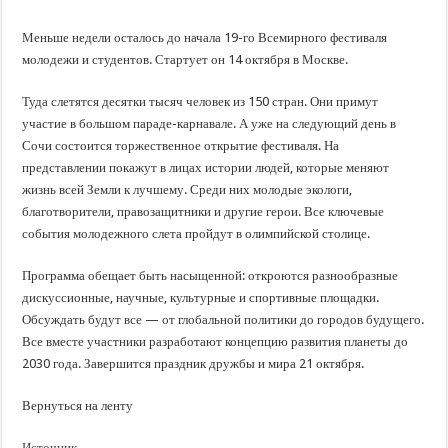
В Краснодарском крае с начала года капитально отремонтировали 209 мног
Важные правила обращения в вашу страховую компанию
Меньше недели осталось до начала 19-го Всемирного фестиваля
молодежи и студентов. Стартует он 14 октября в Москве.
В городах и районах Кубани отметили День России
Стартовал прием заявок на 20-й юбилейный молодежный форум «Регион 93
Туда слетятся десятки тысяч человек из 150 стран. Они примут
участие в большом параде-карнавале. А уже на следующий день в
Сочи состоится торжественное открытие фестиваля. На
представлении покажут в лицах истории людей, которые меняют
жизнь всей Земли к лучшему. Среди них молодые экологи,
благотворители, правозащитники и другие герои. Все ключевые
события молодежного слета пройдут в олимпийской столице.
Программа обещает быть насыщенной: откроются разнообразные
дискуссионные, научные, культурные и спортивные площадки.
Обсуждать будут все — от глобальной политики до городов будущего.
Все вместе участники разработают концепцию развития планеты до
2030 года. Завершится праздник дружбы и мира 21 октября.
Вернуться на ленту
Источник