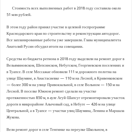
В Краснодарском крае с начала года капитально отремонтировали 209 мног
Стоимость всех выполненных работ в 2018 году составила около
Важные правила обращения в вашу страховую компанию
51 млн рублей.
В городах и районах Кубани отметили День России
В этом году район принял участие в целевой госпрограмме
Стартовал прием заявок на 20-й юбилейный молодежный форум «Регион 93
Краснодарского края по строительству и реконструкции автодорог.
Все запланированные работы уже завершили. Глава муниципалитета
Анатолий Русин обсудил итоги на совещании.
Средства из бюджета региона в 2018 году выделили на ремонт дорог в
Вельяминовском, Шепсинском, Небугском, Георгиевском поселениях и
в Туапсе. В селе Мессажае обновили 111 м дорожного полотна на
улице Шаумяне, в Анастасиевке — 110 м на Лесной, в Кривенковском
— более 300 м на улице Привокзальной, в селе Вольном — 150 м на
Лесной. В поселке Южном ремонт сделали на участке
протяженностью 850 м, в ауле Агуй-Шапсуг отремонтировали участок
дороги в микрорайоне Алычовый сад, в Небуге — 426 м на улице
Центральной, а в Туапсе — участки улиц Шаумяна, Ленина и Маршала
Жукова.
Вели ремонт дорог в селе Тенгинке на переулке Школьном, в