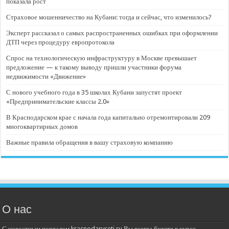
показала рост
Страховое мошенничество на Кубани: тогда и сейчас, что изменилось?
Эксперт рассказал о самых распространенных ошибках при оформлении
ДТП через процедуру европротокола
Спрос на технологическую инфраструктуру в Москве превышает
предложение — к такому выводу пришли участники форума
недвижимости «Движение»
С нового учебного года в 35 школах Кубани запустят проект
«Предпринимательские классы 2.0»
В Краснодарском крае с начала года капитально отремонтировали 209
многоквартирных домов
Важные правила обращения в вашу страховую компанию
О нас
С новостным порталом krasnodarvseti.ru Вы всегда будете в курсе