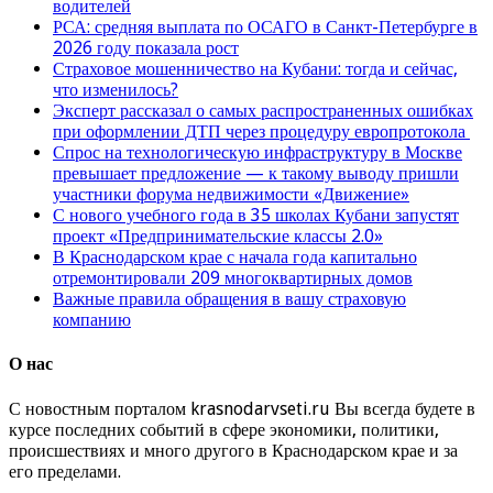
водителей
РСА: средняя выплата по ОСАГО в Санкт-Петербурге в
2026 году показала рост
Страховое мошенничество на Кубани: тогда и сейчас,
что изменилось?
Эксперт рассказал о самых распространенных ошибках
при оформлении ДТП через процедуру европротокола
Спрос на технологическую инфраструктуру в Москве
превышает предложение — к такому выводу пришли
участники форума недвижимости «Движение»
С нового учебного года в 35 школах Кубани запустят
проект «Предпринимательские классы 2.0»
В Краснодарском крае с начала года капитально
отремонтировали 209 многоквартирных домов
Важные правила обращения в вашу страховую
компанию
О нас
С новостным порталом krasnodarvseti.ru Вы всегда будете в
курсе последних событий в сфере экономики, политики,
происшествиях и много другого в Краснодарском крае и за
его пределами.