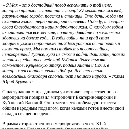
– 9 Мая – это достойный повод вспомнить о той цене,
которую пришлось заплатить за мир: 27 миллионов жизней,
разрушенные города, поселки и станицы. Это день, когда мы
склоняем головы перед теми, кто завоевал Победу, и говорим
слова благодарности нашим фронтовикам. С каждым годом
их становится все меньше, поэтому давайте пожелаем им
здоровья на долгие годы. В годы войны наш край стал
мощным узлом сопротивления. Здесь удалось остановить и
сломить врага. Мы помним стойкость новороссийцев,
непокоренный Туапсе, куда не смогли войти фашисты, подвиг
летчиков, сбивших в небе над Кубанью более тысячи
самолетов, Кущевскую атаку, подвиг Анапы и Сочи, в
которых восстанавливались бойцы. Все это стало
возможным благодаря сплоченности нашего народа, – сказал
Юрий Бурлачко.
С наступающим праздником участников торжественного
мероприятия поздравил митрополит Екатеринодарский и
Кубанский Василий. Он отметил, что победа достигается
общим народным подвигом, когда каждый готов внести свой
вклад в священное дело.
В рамках торжественного мероприятия в честь 81-й