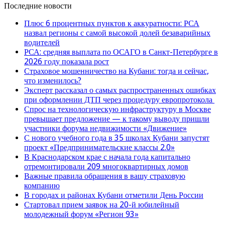
Последние новости
Плюс 6 процентных пунктов к аккуратности: РСА
назвал регионы с самой высокой долей безаварийных
водителей
РСА: средняя выплата по ОСАГО в Санкт-Петербурге в
2026 году показала рост
Страховое мошенничество на Кубани: тогда и сейчас,
что изменилось?
Эксперт рассказал о самых распространенных ошибках
при оформлении ДТП через процедуру европротокола
Спрос на технологическую инфраструктуру в Москве
превышает предложение — к такому выводу пришли
участники форума недвижимости «Движение»
С нового учебного года в 35 школах Кубани запустят
проект «Предпринимательские классы 2.0»
В Краснодарском крае с начала года капитально
отремонтировали 209 многоквартирных домов
Важные правила обращения в вашу страховую
компанию
В городах и районах Кубани отметили День России
Стартовал прием заявок на 20-й юбилейный
молодежный форум «Регион 93»