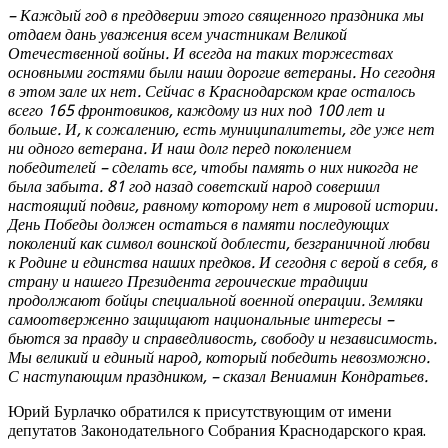
– Каждый год в преддверии этого священного праздника мы
отдаем дань уважения всем участникам Великой
Отечественной войны. И всегда на таких торжествах
основными гостями были наши дорогие ветераны. Но сегодня
в этом зале их нет. Сейчас в Краснодарском крае осталось
всего 165 фронтовиков, каждому из них под 100 лет и
больше. И, к сожалению, есть муниципалитеты, где уже нет
ни одного ветерана. И наш долг перед поколением
победителей – сделать все, чтобы память о них никогда не
была забыта. 81 год назад советский народ совершил
настоящий подвиг, равному которому нет в мировой истории.
День Победы должен остаться в памяти последующих
поколений как символ воинской доблести, безграничной любви
к Родине и единства наших предков. И сегодня с верой в себя, в
страну и нашего Президента героические традиции
продолжают бойцы специальной военной операции. Земляки
самоотверженно защищают национальные интересы –
бьются за правду и справедливость, свободу и независимость.
Мы великий и единый народ, который победить невозможно.
С наступающим праздником, – сказал Вениамин Кондратьев.
Юрий Бурлачко обратился к присутствующим от имени
депутатов Законодательного Собрания Краснодарского края.