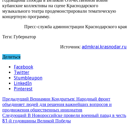
годовщины Победы в Великой Отечественной войне
кубанские коллективы на сцене Краснодарского
музыкального театра продемонстрировали тематическую
концертную программу.
Пресс-служба администрации Краснодарского края
Теги: Губернатор
Источник:
admkrai.krasnodar.ru
Делиться
Facebook
Twitter
Stumbleupon
LinkedIn
Pinterest
Предыдущий
Вениамин Кондратьев: Народный фронт
объединяет людей для решения важнейших вопросов и
продвижения общественных инициатив
Следующий
В Новороссийске провели военный парад в честь
81-й годовщины Великой Победы