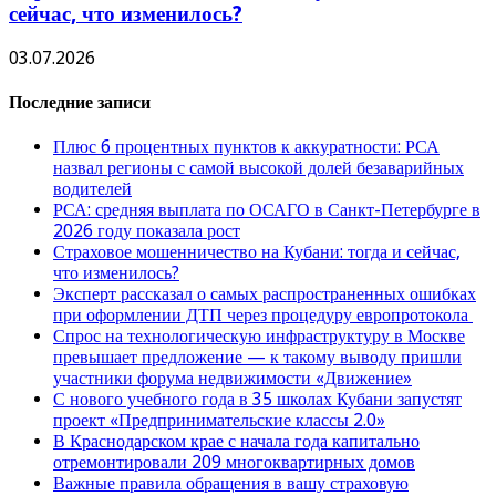
сейчас, что изменилось?
03.07.2026
Последние записи
Плюс 6 процентных пунктов к аккуратности: РСА
назвал регионы с самой высокой долей безаварийных
водителей
РСА: средняя выплата по ОСАГО в Санкт-Петербурге в
2026 году показала рост
Страховое мошенничество на Кубани: тогда и сейчас,
что изменилось?
Эксперт рассказал о самых распространенных ошибках
при оформлении ДТП через процедуру европротокола
Спрос на технологическую инфраструктуру в Москве
превышает предложение — к такому выводу пришли
участники форума недвижимости «Движение»
С нового учебного года в 35 школах Кубани запустят
проект «Предпринимательские классы 2.0»
В Краснодарском крае с начала года капитально
отремонтировали 209 многоквартирных домов
Важные правила обращения в вашу страховую