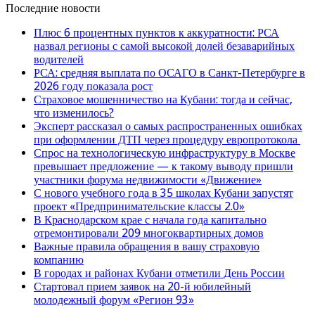
Последние новости
Плюс 6 процентных пунктов к аккуратности: РСА
назвал регионы с самой высокой долей безаварийных
водителей
РСА: средняя выплата по ОСАГО в Санкт-Петербурге в
2026 году показала рост
Страховое мошенничество на Кубани: тогда и сейчас,
что изменилось?
Эксперт рассказал о самых распространенных ошибках
при оформлении ДТП через процедуру европротокола
Спрос на технологическую инфраструктуру в Москве
превышает предложение — к такому выводу пришли
участники форума недвижимости «Движение»
С нового учебного года в 35 школах Кубани запустят
проект «Предпринимательские классы 2.0»
В Краснодарском крае с начала года капитально
отремонтировали 209 многоквартирных домов
Важные правила обращения в вашу страховую
компанию
В городах и районах Кубани отметили День России
Стартовал прием заявок на 20-й юбилейный
молодежный форум «Регион 93»