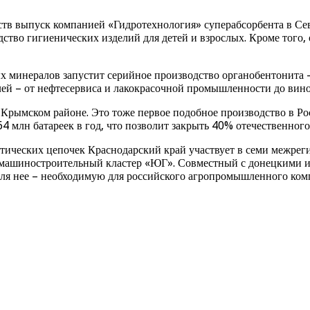
тв выпуск компанией «Гидротехнология» суперабсорбента в Севе
ство гигиенических изделий для детей и взрослых. Кроме того, 
минералов запустит серийное производство органобентонита – 
лей – от нефтесервиса и лакокрасочной промышленности до вино
в Крымском районе. Это тоже первое подобное производство в Ро
 млн батареек в год, что позволит закрыть 40% отечественного
тических цепочек Краснодарский край участвует в семи межре
машиностроительный кластер «ЮГ». Совместный с донецкими 
ля нее – необходимую для российского агропромышленного ком