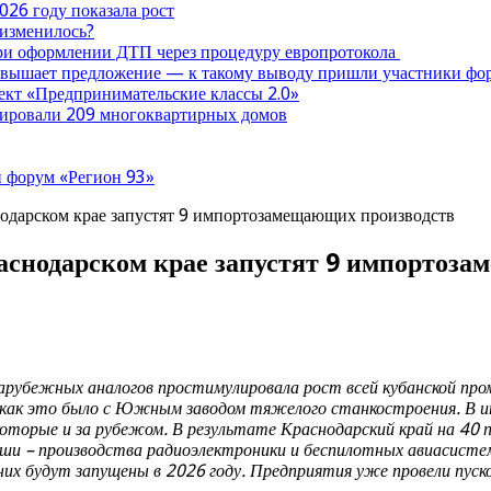
026 году показала рост
 изменилось?
при оформлении ДТП через процедуру европротокола
ревышает предложение — к такому выводу пришли участники ф
оект «Предпринимательские классы 2.0»
нтировали 209 многоквартирных домов
 форум «Регион 93»
нодарском крае запустят 9 импортозамещающих производств
раснодарском крае запустят 9 импортоз
арубежных аналогов простимулировала рост всей кубанской пр
й, как это было с Южным заводом тяжелого станкостроения. В
екоторые и за рубежом. В результате Краснодарский край на 40 
ниши – производства радиоэлектроники и беспилотных авиасист
х будут запущены в 2026 году. Предприятия уже провели пуско