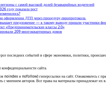
 регионы с самой высокой долей безаварийных водителей
026 году показала рост
 изменилось?
при оформлении ДТП через процедуру европротокола
ревышает предложение — к такому выводу пришли участники ф
оект «Предпринимательские классы 2.0»
нтировали 209 многоквартирных домов
урсе последних событий в сфере экономики, политики, происшест
й конфиденциальности сайта.
ов noindex и nofollow) гиперссылки на сайт. Ознакомьтесь с пра
ь с мнением авторов. Все права на материалы принадлежат их в