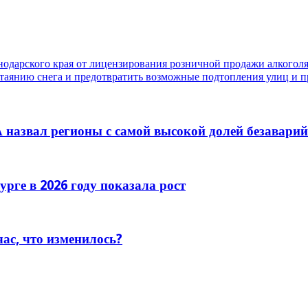
одарского края от лицензирования розничной продажи алкоголя
таянию снега и предотвратить возможные подтопления улиц и 
 назвал регионы с самой высокой долей безавари
рге в 2026 году показала рост
час, что изменилось?