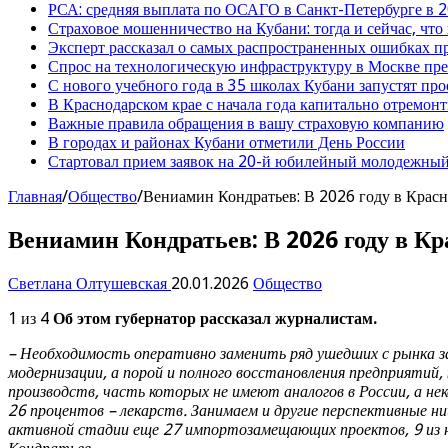
РСА: средняя выплата по ОСАГО в Санкт-Петербурге в 2
Страховое мошенничество на Кубани: тогда и сейчас, что
Эксперт рассказал о самых распространенных ошибках 
Спрос на технологическую инфраструктуру в Москве п
С нового учебного года в 35 школах Кубани запустят пр
В Краснодарском крае с начала года капитально отремо
Важные правила обращения в вашу страховую компанию
В городах и районах Кубани отметили День России
Стартовал прием заявок на 20-й юбилейный молодежный
Главная
/
Общество
/
Вениамин Кондратьев: В 2026 году в Крас
Вениамин Кондратьев: В 2026 году в К
Светлана Олтушевская
20.01.2026
Общество
1 из 4
Об этом губернатор рассказал журналистам.
– Необходимость оперативно заменить ряд ушедших с рынка з
модернизации, а порой и полного восстановления предприяти
производств, часть которых не имеют аналогов в России, а н
26 процентов – лекарств. Занимаем и другие перспективные 
активной стадии еще 27 импортозамещающих проектов, 9 из ни