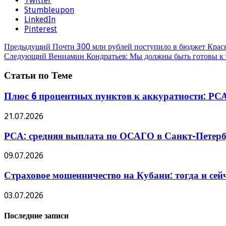
Twitter
Stumbleupon
LinkedIn
Pinterest
Предыдущий
Почти 300 млн рублей поступило в бюджет Красн
Следующий
Вениамин Кондратьев: Мы должны быть готовы к 
Статьи по Теме
Плюс 6 процентных пунктов к аккуратности: РСА
21.07.2026
РСА: средняя выплата по ОСАГО в Санкт-Петербу
09.07.2026
Страховое мошенничество на Кубани: тогда и сей
03.07.2026
Последние записи