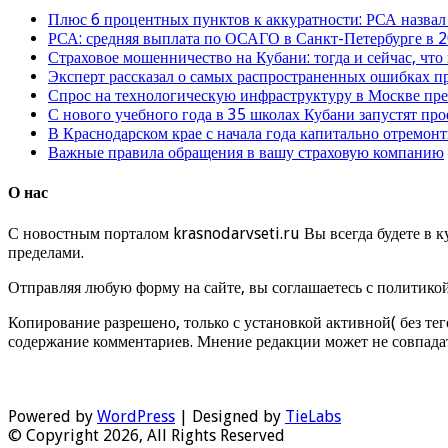
Плюс 6 процентных пунктов к аккуратности: РСА назвал
РСА: средняя выплата по ОСАГО в Санкт-Петербурге в 2
Страховое мошенничество на Кубани: тогда и сейчас, что
Эксперт рассказал о самых распространенных ошибках 
Спрос на технологическую инфраструктуру в Москве п
С нового учебного года в 35 школах Кубани запустят пр
В Краснодарском крае с начала года капитально отремо
Важные правила обращения в вашу страховую компанию
О нас
С новостным порталом krasnodarvseti.ru Вы всегда будете в к
пределами.
Отправляя любую форму на сайте, вы соглашаетесь с политико
Копирование разрешено, только с установкой активной( без тег
содержание комментариев. Мнение редакции может не совпадат
Powered by
WordPress
| Designed by
TieLabs
© Copyright 2026, All Rights Reserved