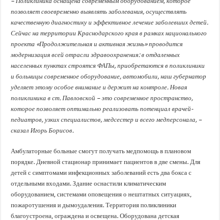
– Поликлиника оснащена современным оборудованием, которое
позволяет своевременно выявлять заболевания, осуществлять
качественную диагностику и эффективное лечение заболевших детей.
Сейчас на территории Краснодарского края в рамках национального
проекта «Продолжительная и активная жизнь» проводится
модернизация всей отрасли здравоохранения: в отдаленных
населенных пунктах строятся ФАПы, приобретаются в поликлиники
и больницы современное оборудование, автомобили, наш губернатор
уделяет этому особое внимание и держит на контроле. Новая
поликлиника в ст. Павловской – это современное пространство,
которое позволяет оптимально реализовать потенциал врачей-
педиатров, узких специалистов, медсестер и всего медперсонала, –
сказал Игорь Борисов.
Амбулаторные больные смогут получать медпомощь в плановом
порядке. Дневной стационар принимает пациентов в две смены. Для
детей с симптомами инфекционных заболеваний есть два бокса с
отдельными входами. Здание оснастили климатическим
оборудованием, системами оповещения о нештатных ситуациях,
пожаротушения и дымоудаления. Территория поликлиники
благоустроена, ограждена и освещена. Оборудована детская