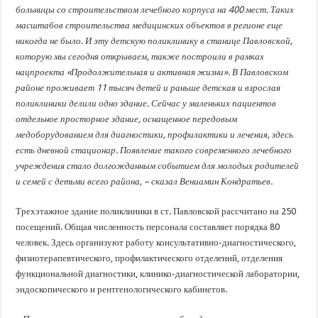
больницы со строительством лечебного корпуса на 400 мест. Таких
масштабов строительства медицинских объектов в регионе еще
никогда не было. И эту детскую поликлинику в станице Павловской,
которую мы сегодня открываем, также построили в рамках
нацпроекта «Продолжительная и активная жизни». В Павловском
районе проживает 11 тысяч детей и раньше детская и взрослая
поликлиники делили одно здание. Сейчас у маленьких пациентов
отдельное просторное здание, оснащенное передовым
медоборудованием для диагностики, профилактики и лечения, здесь
есть дневной стационар. Появление такого современного лечебного
учреждения стало долгожданным событием для молодых родителей
и семей с детьми всего района, – сказал Вениамин Кондратьев.
Трехэтажное здание поликлиники в ст. Павловской рассчитано на 250
посещений. Общая численность персонала составляет порядка 80
человек. Здесь организуют работу консультативно-диагностического,
физиотерапевтического, профилактического отделений, отделения
функциональной диагностики, клинико-диагностической лаборатории,
эндоскопического и рентгенологического кабинетов.