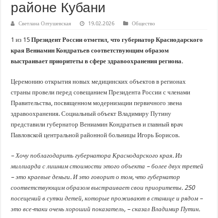
В Краснодарском крае с начала года капитально отремонтировали 209 мног
районе Кубани
Важные правила обращения в вашу страховую компанию
Светлана Олтушевская
19.02.2026
Общество
В городах и районах Кубани отметили День России
1 из 15
Президент России отметил, что губернатор Краснодарского
Стартовал прием заявок на 20-й юбилейный молодежный форум «Регион 93
края Вениамин Кондратьев соответствующим образом
выстраивает приоритеты в сфере здравоохранения региона.
Церемонию открытия новых медицинских объектов в регионах
страны провели перед совещанием Президента России с членами
Правительства, посвященном модернизации первичного звена
здравоохранения. Социальный объект Владимиру Путину
представили губернатор Вениамин Кондратьев и главный врач
Павловской центральной районной больницы Игорь Борисов.
– Хочу поблагодарить губернатора Краснодарского края. Из
миллиарда с лишним стоимости этого объекта – более двух третей
– это краевые деньги. И это говорит о том, что губернатор
соответствующим образом выстраивает свои приоритеты. 250
посещений в сутки детей, которые проживают в станице и рядом –
это все-таки очень хороший показатель, – сказал Владимир Путин.