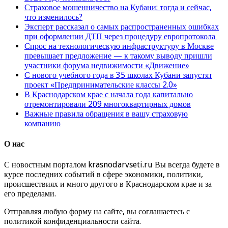
Страховое мошенничество на Кубани: тогда и сейчас,
что изменилось?
Эксперт рассказал о самых распространенных ошибках
при оформлении ДТП через процедуру европротокола
Спрос на технологическую инфраструктуру в Москве
превышает предложение — к такому выводу пришли
участники форума недвижимости «Движение»
С нового учебного года в 35 школах Кубани запустят
проект «Предпринимательские классы 2.0»
В Краснодарском крае с начала года капитально
отремонтировали 209 многоквартирных домов
Важные правила обращения в вашу страховую
компанию
О нас
С новостным порталом krasnodarvseti.ru Вы всегда будете в
курсе последних событий в сфере экономики, политики,
происшествиях и много другого в Краснодарском крае и за
его пределами.
Отправляя любую форму на сайте, вы соглашаетесь с
политикой конфиденциальности сайта.