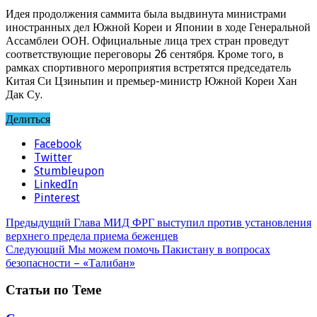
Идея продолжения саммита была выдвинута министрами
иностранных дел Южной Кореи и Японии в ходе Генеральной
Ассамблеи ООН. Официальные лица трех стран проведут
соответствующие переговоры 26 сентября. Кроме того, в
рамках спортивного мероприятия встретятся председатель
Китая Си Цзиньпин и премьер-министр Южной Кореи Хан
Дак Су.
Делиться
Facebook
Twitter
Stumbleupon
LinkedIn
Pinterest
Предыдущий
Глава МИД ФРГ выступил против установления
верхнего предела приема беженцев
Следующий
Мы можем помочь Пакистану в вопросах
безопасности – «Талибан»
Статьи по Теме