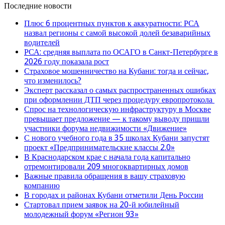
Последние новости
Плюс 6 процентных пунктов к аккуратности: РСА
назвал регионы с самой высокой долей безаварийных
водителей
РСА: средняя выплата по ОСАГО в Санкт-Петербурге в
2026 году показала рост
Страховое мошенничество на Кубани: тогда и сейчас,
что изменилось?
Эксперт рассказал о самых распространенных ошибках
при оформлении ДТП через процедуру европротокола
Спрос на технологическую инфраструктуру в Москве
превышает предложение — к такому выводу пришли
участники форума недвижимости «Движение»
С нового учебного года в 35 школах Кубани запустят
проект «Предпринимательские классы 2.0»
В Краснодарском крае с начала года капитально
отремонтировали 209 многоквартирных домов
Важные правила обращения в вашу страховую
компанию
В городах и районах Кубани отметили День России
Стартовал прием заявок на 20-й юбилейный
молодежный форум «Регион 93»