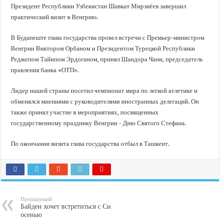
В Краснодарском крае с начала года капитально отремонтировали 209 мног
Президент Республики Узбекистан Шавкат Мирзиёев завершил
Важные правила обращения в вашу страховую компанию
практический визит в Венгрию.
В городах и районах Кубани отметили День России
В Будапеште глава государства провел встречи с Премьер-министром
Стартовал прием заявок на 20-й юбилейный молодежный форум «Регион 93
Венгрии Виктором Орбаном и Президентом Турецкой Республики
Реджепом Тайипом Эрдоганом, принял Шандора Чани, председатель
правления банка «ОТП».
Лидер нашей страны посетил чемпионат мира по легкой атлетике и
обменялся мнениями с руководителями иностранных делегаций. Он
также принял участие в мероприятиях, посвященных
государственному празднику Венгрии - Дню Святого Стефана.
По окончании визита глава государства отбыл в Ташкент.
Предыдущий
Байден хочет встретиться с Си
осенью