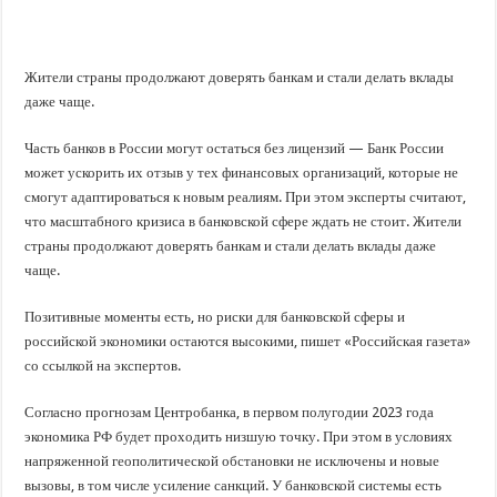
В Краснодарском крае с начала года капитально отремонтировали 209 мног
Важные правила обращения в вашу страховую компанию
В городах и районах Кубани отметили День России
Жители страны продолжают доверять банкам и стали делать вклады
даже чаще.
Стартовал прием заявок на 20-й юбилейный молодежный форум «Регион 93
Часть банков в России могут остаться без лицензий — Банк России
может ускорить их отзыв у тех финансовых организаций, которые не
смогут адаптироваться к новым реалиям. При этом эксперты считают,
что масштабного кризиса в банковской сфере ждать не стоит. Жители
страны продолжают доверять банкам и стали делать вклады даже
чаще.
Позитивные моменты есть, но риски для банковской сферы и
российской экономики остаются высокими, пишет «Российская газета»
со ссылкой на экспертов.
Согласно прогнозам Центробанка, в первом полугодии 2023 года
экономика РФ будет проходить низшую точку. При этом в условиях
напряженной геополитической обстановки не исключены и новые
вызовы, в том числе усиление санкций. У банковской системы есть