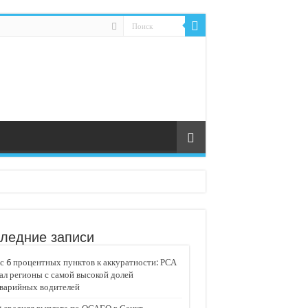
ледние записи
 6 процентных пунктов к аккуратности: РСА
ал регионы с самой высокой долей
аварийных водителей
едвижимости «Движение»