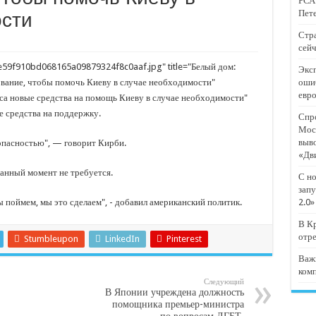
РСА:
тят проект «Предпринимательские классы 2.0»
Пете
ости
отремонтировали 209 многоквартирных домов
Стра
сейч
мпанию
59f910bd068165a09879324f8c0aaf.jpg" title="Белый дом:
Эксп
и
ование, чтобы помочь Киеву в случае необходимости"
оши
евр
дежный форум «Регион 93»
сса новые средства на помощь Киеву в случае необходимости"
е средства на поддержку.
Спро
Мос
выв
опасностью", — говорит Кирби.
«Дв
 данный момент не требуется.
С но
запу
ы поймем, мы это сделаем", - добавил американский политик.
2.0»
В Кр
отр
Stumbleupon
LinkedIn
Pinterest
Важ
ком
Следующий
В Японии учреждена должность
помощника премьер-министра