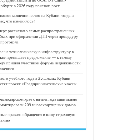
 средняя выплата по ОСАГО в Санкт-
рбурге в 2026 году показала рост
ховое мошенничество на Кубани: тогда и
ас, что изменилось?
ерт рассказал о самых распространенных
бках при оформлении ДТП через процедуру
опротокола
с на технологическую инфраструктуру в
кве превышает предложение — к такому
оду пришли участники форума недвижимости
ижение»
вого учебного года в 35 школах Кубани
стят проект «Предпринимательские классы
аснодарском крае с начала года капитально
емонтировали 209 многоквартирных домов
ные правила обращения в вашу страховую
панию