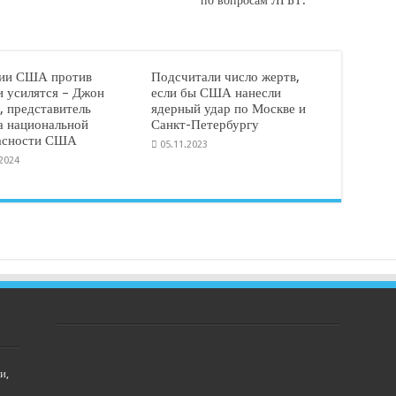
по вопросам ЛГБТ.
ии США против
Подсчитали число жертв,
и усилятся – Джон
если бы США нанесли
, представитель
ядерный удар по Москве и
а национальной
Санкт-Петербургу
асности США
05.11.2023
.2024
и,