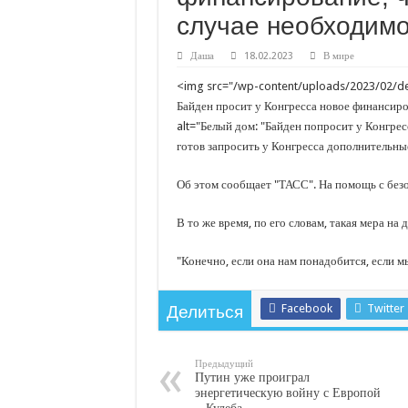
С нового учебного года в 35 школах Кубани запус
случае необходим
В Краснодарском крае с начала года капитально 
Даша
18.02.2023
В мире
Важные правила обращения в вашу страховую ко
<img src="/wp-content/uploads/2023/02/de
В городах и районах Кубани отметили День Росси
Байден просит у Конгресса новое финансир
Стартовал прием заявок на 20-й юбилейный моло
alt="Белый дом: "Байден попросит у Конгре
готов запросить у Конгресса дополнительны
Об этом сообщает "ТАСС". На помощь с без
В то же время, по его словам, такая мера на
"Конечно, если она нам понадобится, если м
Facebook
Twitter
Делиться
Предыдущий
Путин уже проиграл
энергетическую войну с Европой