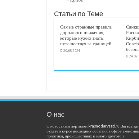
– Кулеба
Статьи по Теме
Самые странные правила
Санкц
дорожного движения,
Росси
которые нужно знать,
Кирби
путешествуя за границей
Совет
безоп
20.08.2024
24.02
О нас
С новостным порталом krasnodarvseti.ru Вы всегда
будете в курсе последних событий в сфере экономик
политики, происшествиях и много другого в