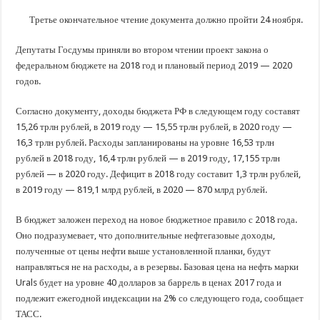
В Краснодарском крае с начала года капитально отремонтировали 209 мног
Третье окончательное чтение документа должно пройти 24 ноября.
Важные правила обращения в вашу страховую компанию
В городах и районах Кубани отметили День России
Депутаты Госдумы приняли во втором чтении проект закона о
федеральном бюджете на 2018 год и плановый период 2019 — 2020
Стартовал прием заявок на 20-й юбилейный молодежный форум «Регион 93
годов.
Согласно документу, доходы бюджета РФ в следующем году составят
15,26 трлн рублей, в 2019 году — 15,55 трлн рублей, в 2020 году —
16,3 трлн рублей. Расходы запланированы на уровне 16,53 трлн
рублей в 2018 году, 16,4 трлн рублей — в 2019 году, 17,155 трлн
рублей — в 2020 году. Дефицит в 2018 году составит 1,3 трлн рублей,
в 2019 году — 819,1 млрд рублей, в 2020 — 870 млрд рублей.
В бюджет заложен переход на новое бюджетное правило с 2018 года.
Оно подразумевает, что дополнительные нефтегазовые доходы,
полученные от цены нефти выше установленной планки, будут
направляться не на расходы, а в резервы. Базовая цена на нефть марки
Urals будет на уровне 40 долларов за баррель в ценах 2017 года и
подлежит ежегодной индексации на 2% со следующего года, сообщает
ТАСС.