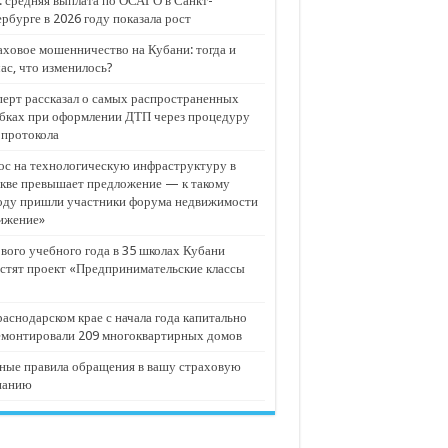
 средняя выплата по ОСАГО в Санкт-
рбурге в 2026 году показала рост
ховое мошенничество на Кубани: тогда и
ас, что изменилось?
ерт рассказал о самых распространенных
бках при оформлении ДТП через процедуру
опротокола
с на технологическую инфраструктуру в
кве превышает предложение — к такому
оду пришли участники форума недвижимости
ижение»
вого учебного года в 35 школах Кубани
стят проект «Предпринимательские классы
аснодарском крае с начала года капитально
емонтировали 209 многоквартирных домов
ные правила обращения в вашу страховую
панию