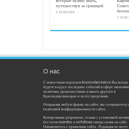
которые нужно знать,
Кирби
путешествуя за границей
Совет
безоп
20.08.2024
24.02
О нас
С новостным порталом krasnodarvseti.ru Вы всегда
будете в курсе последних событий в сфере экономик
политики, происшествиях и много другого в
Краснодарском крае и за его пределами.
Отправляя любую форму на сайте, вы соглашаетесь 
политикой конфиденциальности сайта.
Копирование разрешено, только с установкой актив
без тегов noindex и nofollow) гиперссылки на сайт.
Ознакомьтесь с правилами сайта . Редакция не несет