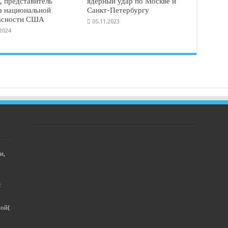
, представитель
ядерный удар по Москве и
а национальной
Санкт-Петербургу
асности США
05.11.2023
.2024
и,
с
ной(