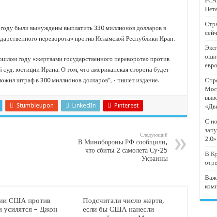
РСА:
тят проект «Предпринимательские классы 2.0»
Пете
отремонтировали 209 многоквартирных домов
Стра
 году были вынуждены выплатить 330 миллионов долларов в
сейч
мпанию
ударственного переворота» против Исламской Республики Иран.
Эксп
и
оши
рошлом году «жертвами государственного переворота» против
евр
дежный форум «Регион 93»
суд. юстиции Ирана. О том, что американская сторона будет
аложил штраф в 300 миллионов долларов", - пишет издание.
Спро
Мос
выв
Stumbleupon
LinkedIn
Pinterest
«Дв
С но
запу
Следующий
2.0»
В Минобороны РФ сообщили,
что сбиты 2 самолета Су-25
В Кр
Украины
отр
Важ
ком
ии США против
Подсчитали число жертв,
и усилятся – Джон
если бы США нанесли