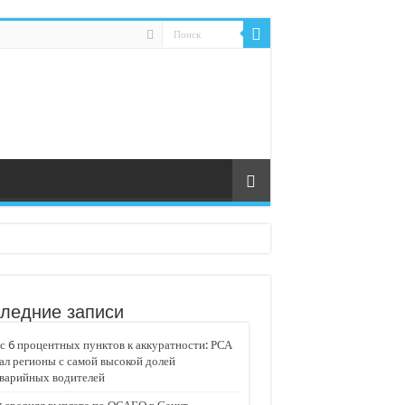
ледние записи
 6 процентных пунктов к аккуратности: РСА
ал регионы с самой высокой долей
аварийных водителей
едвижимости «Движение»