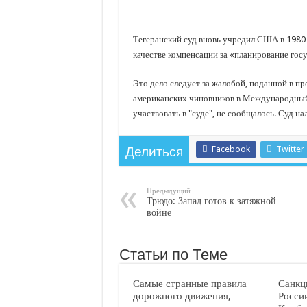
С нового учебного года в 35 школах Кубани запус
В Краснодарском крае с начала года капитально 
Тегеранский суд вновь учредил США в 1980
Важные правила обращения в вашу страховую ко
качестве компенсации за «планирование гос
В городах и районах Кубани отметили День Росси
Это дело следует за жалобой, поданной в п
Стартовал прием заявок на 20-й юбилейный моло
американских чиновников в Международный 
участвовать в "суде", не сообщалось. Суд н
Facebook
Twitter
Делиться
Предыдущий
Трюдо: Запад готов к затяжной
войне
Статьи по Теме
Самые странные правила
Санкц
дорожного движения,
Росси