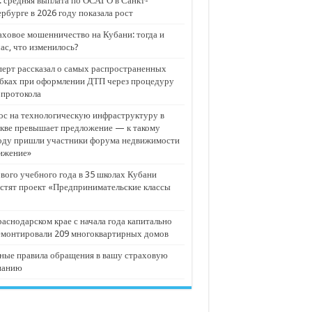
 средняя выплата по ОСАГО в Санкт-
рбурге в 2026 году показала рост
ховое мошенничество на Кубани: тогда и
ас, что изменилось?
ерт рассказал о самых распространенных
бках при оформлении ДТП через процедуру
опротокола
с на технологическую инфраструктуру в
кве превышает предложение — к такому
оду пришли участники форума недвижимости
ижение»
вого учебного года в 35 школах Кубани
стят проект «Предпринимательские классы
аснодарском крае с начала года капитально
емонтировали 209 многоквартирных домов
ные правила обращения в вашу страховую
панию