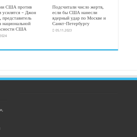
ии США против
Подсчитали число жертв,
и усилятся – Джон
если бы США нанесли
, представитель
ядерный удар по Москве и
а национальной
Санкт-Петербургу
асности США
05.11.2023
.2024
и,
с