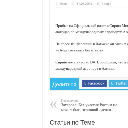
С нового учебного года в 35 школах Кубани запус
Даша
31.08.2023
В мире
В Краснодарском крае с начала года капитально 
Важные правила обращения в вашу страховую ко
Прибыл на Официальный визит в Сирию Мин
В городах и районах Кубани отметили День Росси
авиаудар по международному аэропорту Але
Стартовал прием заявок на 20-й юбилейный моло
На пресс-конференции в Дамаске он заявил: 
не будет остались без ответа».
Сирийское агентство DATE сообщило, что в 
международный аэропорт в Алеппо.
Facebook
Twitter
Делиться
Предыдущий
Захарова: Без участия России не
может быть зерновой сделки
Статьи по Теме