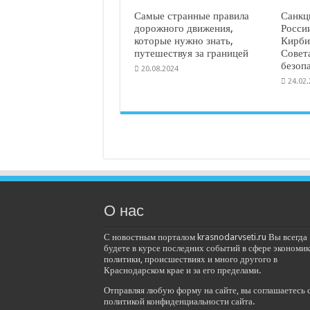
Самые странные правила
Санкц
дорожного движения,
Росси
которые нужно знать,
Кирби
путешествуя за границей
Совет
безоп
20.08.2024
24.02
О нас
С новостным порталом krasnodarvseti.ru Вы всегда
будете в курсе последних событий в сфере экономик
политики, происшествиях и много другого в
Краснодарском крае и за его пределами.
Отправляя любую форму на сайте, вы соглашаетесь 
политикой конфиденциальности сайта.