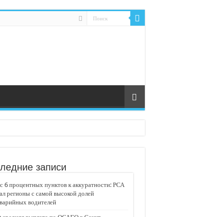
ледние записи
 6 процентных пунктов к аккуратности: РСА
ал регионы с самой высокой долей
аварийных водителей
едвижимости «Движение»