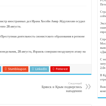
РСА:
тят проект «Предпринимательские классы 2.0»
Пете
отремонтировали 209 многоквартирных домов
Стра
сейч
мпанию
истр иностранных дел Ирана Хосейн Амир Абдуллохян осудил
Эксп
и
ппо 28 августа.
оши
евр
дежный форум «Регион 93»
«Преступная деятельность сионистского образования в регионе
Спро
Мос
выв
понедельник, 28 августа, Израиль совершил воздушную атаку на
«Дв
С но
запу
2.0»
Stumbleupon
LinkedIn
Pinterest
В Кр
отр
Следующий
Брянск и Крым подверглись
Важ
нападению
ком