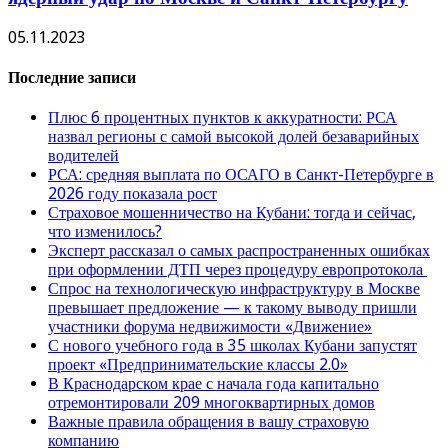
05.11.2023
Последние записи
Плюс 6 процентных пунктов к аккуратности: РСА
назвал регионы с самой высокой долей безаварийных
водителей
РСА: средняя выплата по ОСАГО в Санкт-Петербурге в
2026 году показала рост
Страховое мошенничество на Кубани: тогда и сейчас,
что изменилось?
Эксперт рассказал о самых распространенных ошибках
при оформлении ДТП через процедуру европротокола
Спрос на технологическую инфраструктуру в Москве
превышает предложение — к такому выводу пришли
участники форума недвижимости «Движение»
С нового учебного года в 35 школах Кубани запустят
проект «Предпринимательские классы 2.0»
В Краснодарском крае с начала года капитально
отремонтировали 209 многоквартирных домов
Важные правила обращения в вашу страховую
компанию