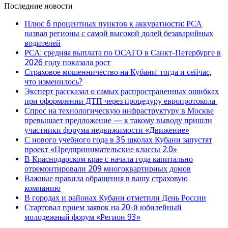
Последние новости
Плюс 6 процентных пунктов к аккуратности: РСА
назвал регионы с самой высокой долей безаварийных
водителей
РСА: средняя выплата по ОСАГО в Санкт-Петербурге в
2026 году показала рост
Страховое мошенничество на Кубани: тогда и сейчас,
что изменилось?
Эксперт рассказал о самых распространенных ошибках
при оформлении ДТП через процедуру европротокола
Спрос на технологическую инфраструктуру в Москве
превышает предложение — к такому выводу пришли
участники форума недвижимости «Движение»
С нового учебного года в 35 школах Кубани запустят
проект «Предпринимательские классы 2.0»
В Краснодарском крае с начала года капитально
отремонтировали 209 многоквартирных домов
Важные правила обращения в вашу страховую
компанию
В городах и районах Кубани отметили День России
Стартовал прием заявок на 20-й юбилейный
молодежный форум «Регион 93»