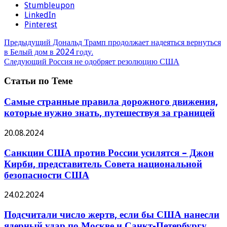
Stumbleupon
LinkedIn
Pinterest
Предыдущий
Дональд Трамп продолжает надеяться вернуться
в Белый дом в 2024 году.
Следующий
Россия не одобряет резолюцию США
Статьи по Теме
Самые странные правила дорожного движения,
которые нужно знать, путешествуя за границей
20.08.2024
Санкции США против России усилятся – Джон
Кирби, представитель Совета национальной
безопасности США
24.02.2024
Подсчитали число жертв, если бы США нанесли
ядерный удар по Москве и Санкт-Петербургу