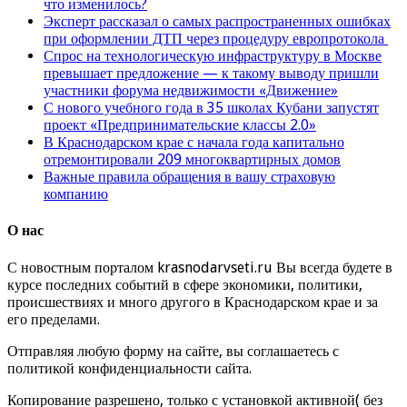
что изменилось?
Эксперт рассказал о самых распространенных ошибках
при оформлении ДТП через процедуру европротокола
Спрос на технологическую инфраструктуру в Москве
превышает предложение — к такому выводу пришли
участники форума недвижимости «Движение»
С нового учебного года в 35 школах Кубани запустят
проект «Предпринимательские классы 2.0»
В Краснодарском крае с начала года капитально
отремонтировали 209 многоквартирных домов
Важные правила обращения в вашу страховую
компанию
О нас
С новостным порталом krasnodarvseti.ru Вы всегда будете в
курсе последних событий в сфере экономики, политики,
происшествиях и много другого в Краснодарском крае и за
его пределами.
Отправляя любую форму на сайте, вы соглашаетесь с
политикой конфиденциальности сайта.
Копирование разрешено, только с установкой активной( без