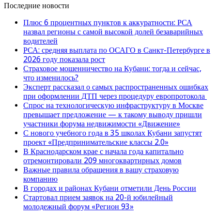
Последние новости
Плюс 6 процентных пунктов к аккуратности: РСА
назвал регионы с самой высокой долей безаварийных
водителей
РСА: средняя выплата по ОСАГО в Санкт-Петербурге в
2026 году показала рост
Страховое мошенничество на Кубани: тогда и сейчас,
что изменилось?
Эксперт рассказал о самых распространенных ошибках
при оформлении ДТП через процедуру европротокола
Спрос на технологическую инфраструктуру в Москве
превышает предложение — к такому выводу пришли
участники форума недвижимости «Движение»
С нового учебного года в 35 школах Кубани запустят
проект «Предпринимательские классы 2.0»
В Краснодарском крае с начала года капитально
отремонтировали 209 многоквартирных домов
Важные правила обращения в вашу страховую
компанию
В городах и районах Кубани отметили День России
Стартовал прием заявок на 20-й юбилейный
молодежный форум «Регион 93»