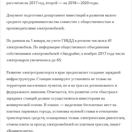
В Краснодарском крае с начала года капитально отремонтировали 209 мног
рассчитан на 2017 год, второй — на 2018—2020 годы.
Важные правила обращения в вашу страховую компанию
Документ подготовил департамент инвестиций и развития малого
В городах и районах Кубани отметили День России
среднего предпринимательства совместно с общественностью и
производителями электромобилей.
Стартовал прием заявок на 20-й юбилейный молодежный форум «Регион 93
По данным на 1 января, на учете ГИБДД в регионе числился 41
электромобиль. По информации общественного объединения
собственников электромобилей «Экодрайв», к ноябрю 2017 года число
электрокаров увеличилось до 65.
Развитие электротранспорта в крае предполагает создание зарядной
инфраструктуры. Станции планируют установить не только на
территории населенных пунктов, но и на трассах регионального и
федерального значения. Отмечается, что развитие сети «быстрых»
зарядных станций должно осуществляться инвесторами на
коммерческой основе. В планах — выделение бесплатных мест на
платных парковках города, установка нулевой ставки в отношении
транспортных средств, оснащенных только электрическим двигателем,
отмена платы за проезд электромобилей по платным трассам, пишет
«Коммерсантъ».