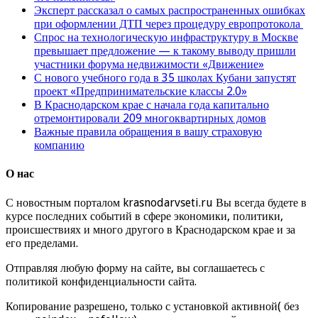
Эксперт рассказал о самых распространенных ошибках
при оформлении ДТП через процедуру европротокола
Спрос на технологическую инфраструктуру в Москве
превышает предложение — к такому выводу пришли
участники форума недвижимости «Движение»
С нового учебного года в 35 школах Кубани запустят
проект «Предпринимательские классы 2.0»
В Краснодарском крае с начала года капитально
отремонтировали 209 многоквартирных домов
Важные правила обращения в вашу страховую
компанию
О нас
С новостным порталом krasnodarvseti.ru Вы всегда будете в
курсе последних событий в сфере экономики, политики,
происшествиях и много другого в Краснодарском крае и за
его пределами.
Отправляя любую форму на сайте, вы соглашаетесь с
политикой конфиденциальности сайта.
Копирование разрешено, только с установкой активной( без