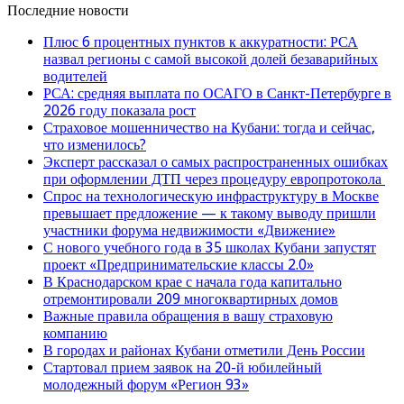
Последние новости
Плюс 6 процентных пунктов к аккуратности: РСА
назвал регионы с самой высокой долей безаварийных
водителей
РСА: средняя выплата по ОСАГО в Санкт-Петербурге в
2026 году показала рост
Страховое мошенничество на Кубани: тогда и сейчас,
что изменилось?
Эксперт рассказал о самых распространенных ошибках
при оформлении ДТП через процедуру европротокола
Спрос на технологическую инфраструктуру в Москве
превышает предложение — к такому выводу пришли
участники форума недвижимости «Движение»
С нового учебного года в 35 школах Кубани запустят
проект «Предпринимательские классы 2.0»
В Краснодарском крае с начала года капитально
отремонтировали 209 многоквартирных домов
Важные правила обращения в вашу страховую
компанию
В городах и районах Кубани отметили День России
Стартовал прием заявок на 20-й юбилейный
молодежный форум «Регион 93»