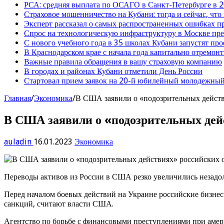
РСА: средняя выплата по ОСАГО в Санкт-Петербурге в 2
Страховое мошенничество на Кубани: тогда и сейчас, что
Эксперт рассказал о самых распространенных ошибках 
Спрос на технологическую инфраструктуру в Москве п
С нового учебного года в 35 школах Кубани запустят пр
В Краснодарском крае с начала года капитально отремо
Важные правила обращения в вашу страховую компанию
В городах и районах Кубани отметили День России
Стартовал прием заявок на 20-й юбилейный молодежный
Главная
/
Экономика
/
В США заявили о «подозрительных действи
В США заявили о «подозрительных дейс
auladin
16.01.2023
Экономика
Переводы активов из России в США резко увеличились незадол
Перед началом боевых действий на Украине российские бизнес
санкций, считают власти США.
Агентство по борьбе с финансовыми преступлениями при амер