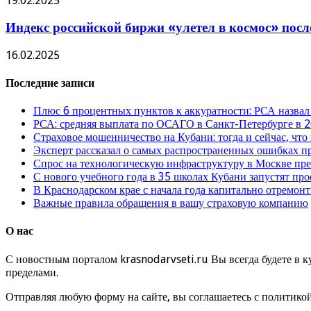
19.02.2025
Индекс российской биржи «улетел в космос» пос
16.02.2025
Последние записи
Плюс 6 процентных пунктов к аккуратности: РСА назвал
РСА: средняя выплата по ОСАГО в Санкт-Петербурге в 2
Страховое мошенничество на Кубани: тогда и сейчас, что
Эксперт рассказал о самых распространенных ошибках 
Спрос на технологическую инфраструктуру в Москве п
С нового учебного года в 35 школах Кубани запустят пр
В Краснодарском крае с начала года капитально отремо
Важные правила обращения в вашу страховую компанию
О нас
С новостным порталом krasnodarvseti.ru Вы всегда будете в к
пределами.
Отправляя любую форму на сайте, вы соглашаетесь с политико