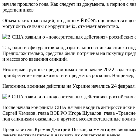
начале прошлого года. Как следует из документа, в период с я
родственников.
Объем таких транзакций, по данным FinCen, оценивается в дес
могут быть связаны с коррупцией», отмечает агентство.
Так, один из фигурантов «подозрительного списка» списка под
Предположительно, средства были потрачены на покупку предм
и массового введения санкций.
Некоторые крупные предприниматели в начале 2022 года отпр
приобретение недвижимости и предметов роскоши. Например, 
Напомним, военные действия на Украине начались 24 февраля,
После начала конфликта США начали вводить антироссийские с
Сергей Чемезов, глава ВЭБ.РФ Игорь Шувалов, глава «Транснеф
под санкциями оказались и другие высокопоставленные полит
Представитель Кремля Дмитрий Песков, комментируя вводимые 
деньги честным путем и называть их олигархами нельзя.