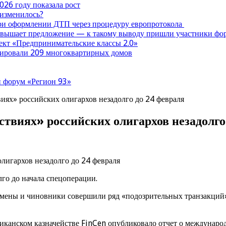
026 году показала рост
 изменилось?
при оформлении ДТП через процедуру европротокола
ревышает предложение — к такому выводу пришли участники ф
оект «Предпринимательские классы 2.0»
нтировали 209 многоквартирных домов
 форум «Регион 93»
ях» российских олигархов незадолго до 24 февраля
твиях» российских олигархов незадолго
го до начала спецоперации.
мены и чиновники совершили ряд «подозрительных транзакций»,
иканском казначействе FinCen опубликовало отчет о междунар