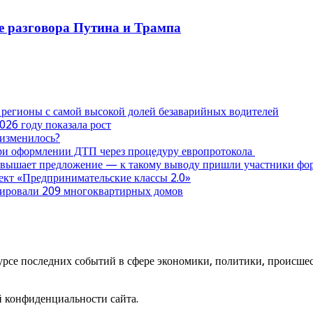
ле разговора Путина и Трампа
 регионы с самой высокой долей безаварийных водителей
026 году показала рост
 изменилось?
при оформлении ДТП через процедуру европротокола
ревышает предложение — к такому выводу пришли участники ф
оект «Предпринимательские классы 2.0»
нтировали 209 многоквартирных домов
урсе последних событий в сфере экономики, политики, происшест
й конфиденциальности сайта.