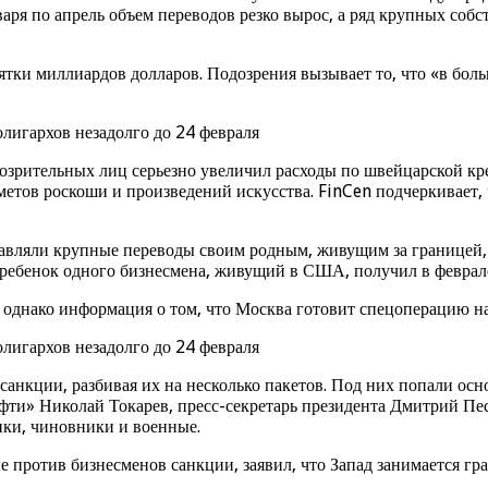
нваря по апрель объем переводов резко вырос, а ряд крупных соб
ятки миллиардов долларов. Подозрения вызывает то, что «в бол
озрительных лиц серьезно увеличил расходы по швейцарской кре
етов роскоши и произведений искусства. FinCen подчеркивает,
авляли крупные переводы своим родным, живущим за границей, 
ребенок одного бизнесмена, живущий в США, получил в феврале
 однако информация о том, что Москва готовит спецоперацию на
анкции, разбивая их на несколько пакетов. Под них попали ос
ти» Николай Токарев, пресс-секретарь президента Дмитрий Песк
ики, чиновники и военные.
против бизнесменов санкции, заявил, что Запад занимается гра