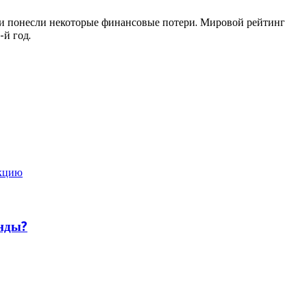
 и понесли некоторые финансовые потери. Мировой рейтинг
-й год.
укцию
енды?