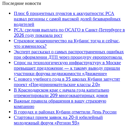
Последние новости
Плюс 6 процентных пунктов к аккуратности: РСА
назвал регионы с самой высокой долей безаварийных
водителей
РСА: средняя выплата по ОСАГО в Санкт-Петербурге в
2026 году показала рост
Страховое мошенничество на Кубани: тогда и сейчас,
что изменилось?
Эксперт рассказал о самых распространенных ошибках
при оформлении ДТП через процедуру европротокола
Спрос на технологическую инфраструктуру в Москве
превышает предложение — к такому выводу пришли
участники форума недвижимости «Движение»
С нового учебного года в 35 школах Кубани запустят
проект «Предпринимательские классы 2.0»
В Краснодарском крае с начала года капитально
отремонтировали 209 многоквартирных домов
Важные правила обращения в вашу страховую
компанию
В городах и районах Кубани отметили День России
Стартовал прием заявок на 20-й юбилейный
молодежный форум «Регион 93»