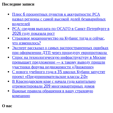
Последние записи
Плюс 6 процентных пунктов к аккуратности: РСА
назвал регионы с самой высокой долей безаварийных
водителей
РСА: средняя выплата по ОСАГО в Санкт-Петербурге в
2026 году показала рост
Страховое мошенничество на Кубани: тогда и сейчас,
что изменилось?
Эксперт рассказал о самых распространенных ошибках
при оформлении ДТП через процедуру европротокола
Спрос на технологическую инфраструктуру в Москве
превышает предложение — к такому выводу пришли
участники форума недвижимости «Движение»
С нового учебного года в 35 школах Кубани запустят
проект «Предпринимательские классы 2.0»
В Краснодарском крае с начала года капитально
отремонтировали 209 многоквартирных домов
Важные правила обращения в вашу страховую
компанию
О нас