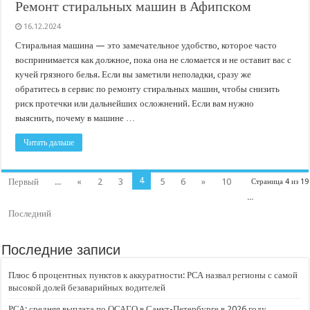
Ремонт стиральных машин в Афипском
16.12.2024
Стиральная машина — это замечательное удобство, которое часто
воспринимается как должное, пока она не сломается и не оставит вас с
кучей грязного белья. Если вы заметили неполадки, сразу же
обратитесь в сервис по ремонту стиральных машин, чтобы снизить
риск протечки или дальнейших осложнений. Если вам нужно
выяснить, почему в машине …
Читать дальше
4
Первый
...
«
2
3
5
6
»
10
Страница 4 из 19
...
Последний
Последние записи
Плюс 6 процентных пунктов к аккуратности: РСА назвал регионы с самой
высокой долей безаварийных водителей
РСА: средняя выплата по ОСАГО в Санкт-Петербурге в 2026 году