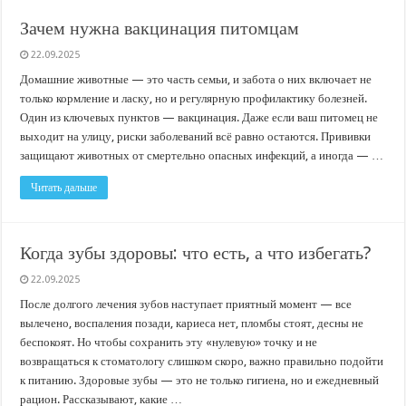
В Краснодарском крае с начала года капитально отремонтировали 209 мног
Зачем нужна вакцинация питомцам
Важные правила обращения в вашу страховую компанию
22.09.2025
В городах и районах Кубани отметили День России
Домашние животные — это часть семьи, и забота о них включает не
Стартовал прием заявок на 20-й юбилейный молодежный форум «Регион 93
только кормление и ласку, но и регулярную профилактику болезней.
Один из ключевых пунктов — вакцинация. Даже если ваш питомец не
выходит на улицу, риски заболеваний всё равно остаются. Прививки
защищают животных от смертельно опасных инфекций, а иногда — …
Читать дальше
Когда зубы здоровы: что есть, а что избегать?
22.09.2025
После долгого лечения зубов наступает приятный момент — все
вылечено, воспаления позади, кариеса нет, пломбы стоят, десны не
беспокоят. Но чтобы сохранить эту «нулевую» точку и не
возвращаться к стоматологу слишком скоро, важно правильно подойти
к питанию. Здоровые зубы — это не только гигиена, но и ежедневный
рацион. Рассказывают, какие …