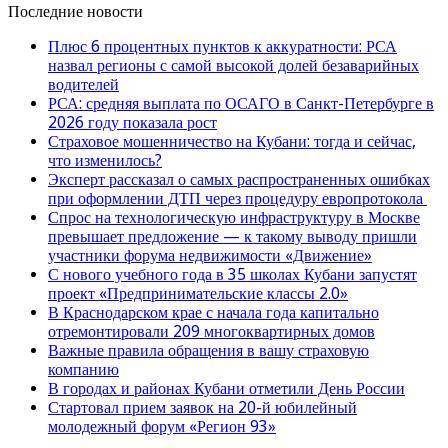
Последние новости
Плюс 6 процентных пунктов к аккуратности: РСА
назвал регионы с самой высокой долей безаварийных
водителей
РСА: средняя выплата по ОСАГО в Санкт-Петербурге в
2026 году показала рост
Страховое мошенничество на Кубани: тогда и сейчас,
что изменилось?
Эксперт рассказал о самых распространенных ошибках
при оформлении ДТП через процедуру европротокола
Спрос на технологическую инфраструктуру в Москве
превышает предложение — к такому выводу пришли
участники форума недвижимости «Движение»
С нового учебного года в 35 школах Кубани запустят
проект «Предпринимательские классы 2.0»
В Краснодарском крае с начала года капитально
отремонтировали 209 многоквартирных домов
Важные правила обращения в вашу страховую
компанию
В городах и районах Кубани отметили День России
Стартовал прием заявок на 20-й юбилейный
молодежный форум «Регион 93»