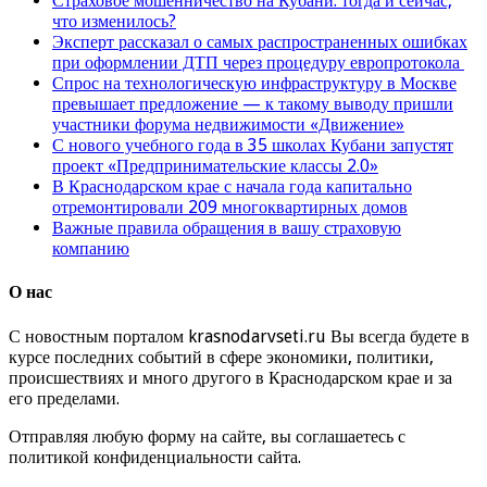
Страховое мошенничество на Кубани: тогда и сейчас,
что изменилось?
Эксперт рассказал о самых распространенных ошибках
при оформлении ДТП через процедуру европротокола
Спрос на технологическую инфраструктуру в Москве
превышает предложение — к такому выводу пришли
участники форума недвижимости «Движение»
С нового учебного года в 35 школах Кубани запустят
проект «Предпринимательские классы 2.0»
В Краснодарском крае с начала года капитально
отремонтировали 209 многоквартирных домов
Важные правила обращения в вашу страховую
компанию
О нас
С новостным порталом krasnodarvseti.ru Вы всегда будете в
курсе последних событий в сфере экономики, политики,
происшествиях и много другого в Краснодарском крае и за
его пределами.
Отправляя любую форму на сайте, вы соглашаетесь с
политикой конфиденциальности сайта.