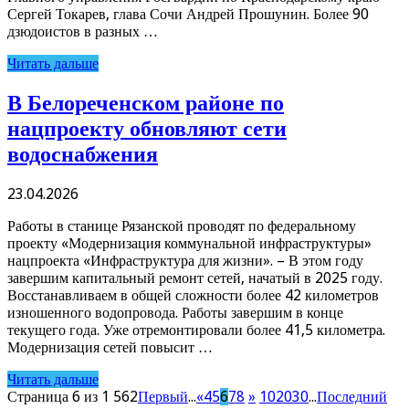
Сергей Токарев, глава Сочи Андрей Прошунин. Более 90
дзюдоистов в разных …
Читать дальше
В Белореченском районе по
нацпроекту обновляют сети
водоснабжения
23.04.2026
Работы в станице Рязанской проводят по федеральному
проекту «Модернизация коммунальной инфраструктуры»
нацпроекта «Инфраструктура для жизни». – В этом году
завершим капитальный ремонт сетей, начатый в 2025 году.
Восстанавливаем в общей сложности более 42 километров
изношенного водопровода. Работы завершим в конце
текущего года. Уже отремонтировали более 41,5 километра.
Модернизация сетей повысит …
Читать дальше
Страница 6 из 1 562
Первый
...
«
4
5
6
7
8
»
10
20
30
...
Последний