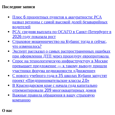
Последние записи
Плюс 6 процентных пунктов к аккуратности: РСА
назвал регионы с самой высокой долей безаварийных
водителей
РСА: средняя выплата по ОСАГО в Санкт-Петербурге в
2026 году показала рост
Страховое мошенничество на Кубани: тогда и сейчас,
что изменилось?
Эксперт рассказал о самых распространенных ошибках
при оформлении ДТП через процедуру европротокола
Спрос на технологическую инфраструктуру в Москве
превышает предложение — к такому выводу пришли
участники форума недвижимости «Движение»
С нового учебного года в 35 школах Кубани запустят
проект «Предпринимательские классы 2.0»
В Краснодарском крае с начала года капитально
отремонтировали 209 многоквартирных домов
Важные правила обращения в вашу страховую
компанию
О нас