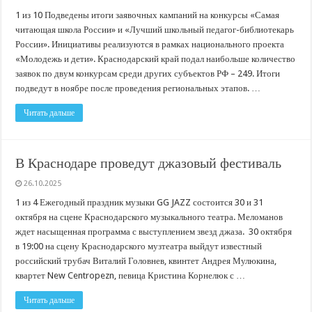
1 из 10 Подведены итоги заявочных кампаний на конкурсы «Самая
читающая школа России» и «Лучший школьный педагог-библиотекарь
России». Инициативы реализуются в рамках национального проекта
«Молодежь и дети». Краснодарский край подал наибольше количество
заявок по двум конкурсам среди других субъектов РФ – 249. Итоги
подведут в ноябре после проведения региональных этапов. …
Читать дальше
В Краснодаре проведут джазовый фестиваль
26.10.2025
1 из 4 Ежегодный праздник музыки GG JAZZ состоится 30 и 31
октября на сцене Краснодарского музыкального театра. Меломанов
ждет насыщенная программа с выступлением звезд джаза. 30 октября
в 19:00 на сцену Краснодарского музтеатра выйдут известный
российский трубач Виталий Головнев, квинтет Андрея Мулюкина,
квартет New Centropezn, певица Кристина Корнелюк с …
Читать дальше