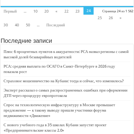
24
Первый
...
10
20
«
22
23
Страница 24 из 1 562
25
26
»
30
40
50
...
Последний
Последние записи
Плюс 6 процентных пунктов к аккуратности: РСА назвал регионы с самой
высокой долей безаварийных водителей
РСА: средняя выплата по ОСАГО в Санкт-Петербурге в 2026 году
показала рост
Страховое мошенничество на Кубани: тогда и сейчас, что изменилось?
Эксперт рассказал о самых распространенных ошибках при оформлении
ДТП через процедуру европротокола
Спрос на технологическую инфраструктуру в Москве превышает
предложение — к такому выводу пришли участники форума
недвижимости «Движение»
С нового учебного года в 35 школах Кубани запустят проект
«Предпринимательские классы 2.0»