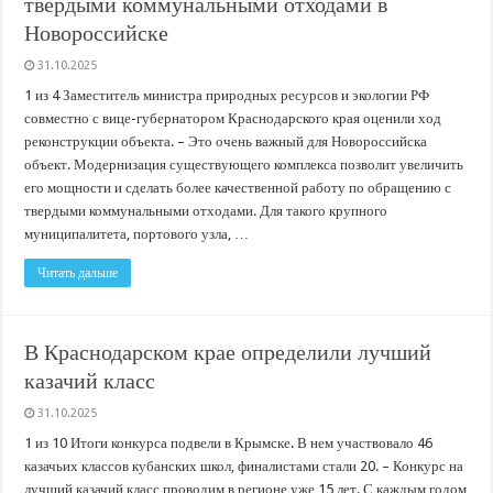
твердыми коммунальными отходами в
В Краснодарском крае с начала года капитально отремонтировали 209 мног
Новороссийске
Важные правила обращения в вашу страховую компанию
31.10.2025
В городах и районах Кубани отметили День России
1 из 4 Заместитель министра природных ресурсов и экологии РФ
Стартовал прием заявок на 20-й юбилейный молодежный форум «Регион 93
совместно с вице-губернатором Краснодарского края оценили ход
реконструкции объекта. – Это очень важный для Новороссийска
объект. Модернизация существующего комплекса позволит увеличить
его мощности и сделать более качественной работу по обращению с
твердыми коммунальными отходами. Для такого крупного
муниципалитета, портового узла, …
Читать дальше
В Краснодарском крае определили лучший
казачий класс
31.10.2025
1 из 10 Итоги конкурса подвели в Крымске. В нем участвовало 46
казачьих классов кубанских школ, финалистами стали 20. – Конкурс на
лучший казачий класс проводим в регионе уже 15 лет. С каждым годом