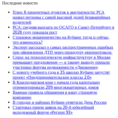
Последние новости
Плюс 6 процентных пунктов к аккуратности: РСА
назвал регионы с самой высокой долей безаварийных
водителей
РСА: средняя выплата по ОСАГО в Санкт-Петербурге в
2026 году показала рост
Страховое мошенничество на Кубани: тогда и сейчас,
что изменилось?
Эксперт рассказал о самых распространенных ошибках
при оформлении ДТП через процедуру европротокола
Спрос на технологическую инфраструктуру в Москве
превышает предложение — к такому выводу пришли
участники форума недвижимости «Движение»
С нового учебного года в 35 школах Кубани запустят
проект «Предпринимательские классы 2.0»
В Краснодарском крае с начала года капитально
отремонтировали 209 многоквартирных домов
Важные правила обращения в вашу страховую
компанию
В городах и районах Кубани отметили День России
Стартовал прием заявок на 20-й юбилейный
молодежный форум «Регион 93»