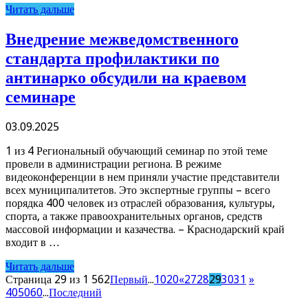
Читать дальше
Внедрение межведомственного
стандарта профилактики по
антинарко обсудили на краевом
семинаре
03.09.2025
1 из 4 Региональный обучающий семинар по этой теме
провели в администрации региона. В режиме
видеоконференции в нем приняли участие представители
всех муниципалитетов. Это экспертные группы – всего
порядка 400 человек из отраслей образования, культуры,
спорта, а также правоохранительных органов, средств
массовой информации и казачества. – Краснодарский край
входит в …
Читать дальше
Страница 29 из 1 562
Первый
...
10
20
«
27
28
29
30
31
»
40
50
60
...
Последний