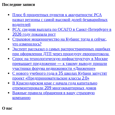
Последние записи
Плюс 6 процентных пунктов к аккуратности: РСА
назвал регионы с самой высокой долей безаварийных
водителей
РСА: средняя выплата по ОСАГО в Санкт-Петербурге в
2026 году показала рост
Страховое мошенничество на Кубани: тогда и сейчас,
что изменилось?
Эксперт рассказал о самых распространенных ошибках
при оформлении ДТП через процедуру европротокола
Спрос на технологическую инфраструктуру в Москве
превышает предложение — к такому выводу пришли
участники форума недвижимости «Движение»
С нового учебного года в 35 школах Кубани запустят
проект «Предпринимательские классы 2.0»
В Краснодарском крае с начала года капитально
отремонтировали 209 многоквартирных домов
Важные правила обращения в вашу страховую
компанию
О нас